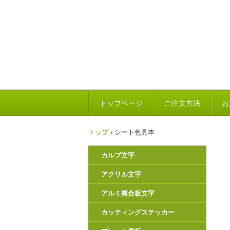
トップページ
ご注文方法
お
トップ
›
シート色見本
カルプ文字
アクリル文字
アルミ複合板文字
カッティングステッカー