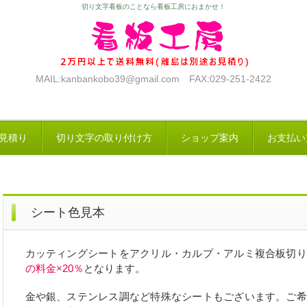
切り文字看板のことなら看板工房におまかせ！
MAIL:kanbankobo39@gmail.com FAX:029-251-2422
見積り
切り文字の取り付け方
ショップ案内
お支払い
シート色見本
カッティングシートをアクリル・カルプ・アルミ複合板切り
の料金×20％
となります。
金や銀、ステンレス調など特殊なシートもございます。ご希