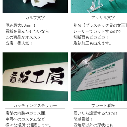
アクリル文字
カルプ文字
別名【プラスチック界の女王
厚み最大53mm！
レーザーでカットするので
看板を目立たせたいなら
切断面もピカピカ！
この商品がオススメ
彫刻加工も出来ます。
当店一番人気！
カッティングステッカー
プレート看板
店舗の内装やガラス面、
届いたら設置するだけの
車両へのカスタムなど
簡単看板！
様々な場所で活躍します。
四角形以外の形状にも