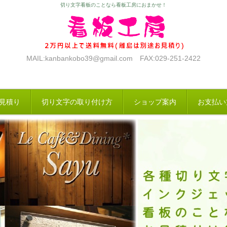
切り文字看板のことなら看板工房におまかせ！
MAIL:kanbankobo39@gmail.com FAX:029-251-2422
見積り
切り文字の取り付け方
ショップ案内
お支払い